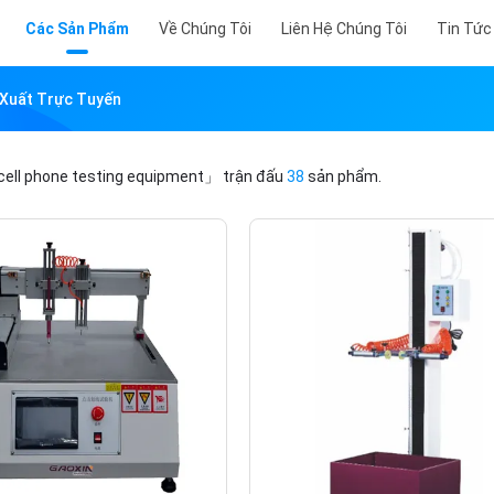
Các Sản Phẩm
Về Chúng Tôi
Liên Hệ Chúng Tôi
Tin Tức
 Xuất Trực Tuyến
ell phone testing equipment」
trận đấu
38
sản phẩm.