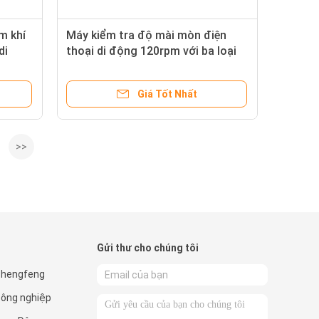
m khí
Máy kiểm tra độ mài mòn điện
di
thoại di động 120rpm với ba loại
kẹp
Giá Tốt Nhất
>>
Gửi thư cho chúng tôi
Shengfeng
công nghiệp