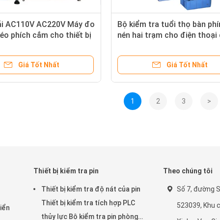
ải AC110V AC220V Máy đo
Bộ kiểm tra tuổi thọ bàn phí
éo phích cắm cho thiết bị
nén hai trạm cho điện thoại 
 điện thoại di động
động
Giá Tốt Nhất
Giá Tốt Nhất
1
2
3
>
i
Thiết bị kiểm tra pin
Theo chúng tôi
Thiết bị kiểm tra độ nát của pin
Số 7, đường 
Thiết bị kiểm tra tích hợp PLC
523039, Khu 
iển
thủy lực Bộ kiểm tra pin phòng