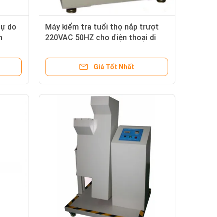
tự do
Máy kiểm tra tuổi thọ nắp trượt
n
220VAC 50HZ cho điện thoại di
di
động của thiết bị kiểm tra
i
Giá Tốt Nhất