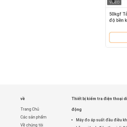
50kgf T
độ bền k
kiểm tra
về
Thiết bị kiểm tra điện thoại d
Trang Chủ
động
Các sản phẩm
Máy đo áp suất đầu điều kh
Về chúng tôi