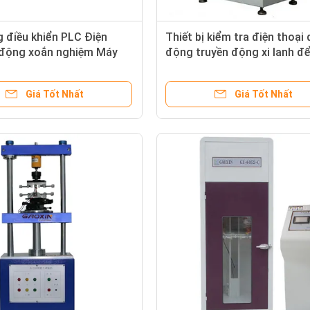
 điều khiển PLC Điện
Thiết bị kiểm tra điện thoại 
i động xoắn nghiệm Máy
động truyền động xi lanh đ
h Màn hình hiển thị
tra áp suất mềm
Giá Tốt Nhất
Giá Tốt Nhất