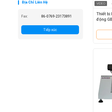
Địa Chỉ Liên Hệ
Thiết bị 
Fax:
86-0769-23173891
động GB 
xuất ch
Tiếp xúc