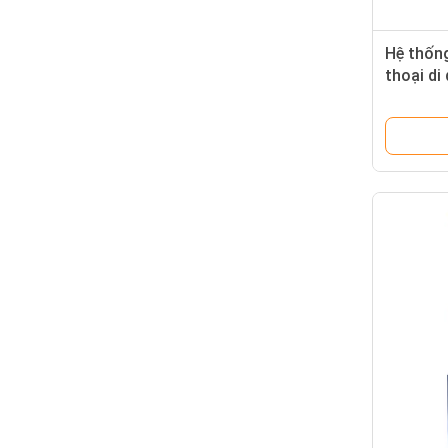
Hệ thống
thoại d
Với Touc