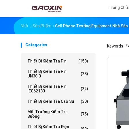
Trang Chủ
Nhà
Sản Phẩm
Cell Phone Testing Equipment Nhà Sản
Catagories
Kewords
「c
Thiết Bị Kiểm Tra Pin
(158)
Thiết Bị Kiểm Tra Pin
(28)
UN38.3
Thiết Bị Kiểm Tra Pin
(22)
IEC62133
Thiết Bị Kiểm Tra Cao Su
(30)
Môi Trường Kiểm Tra
(75)
Buồng
Thiết Bị Kiểm Tra Điện