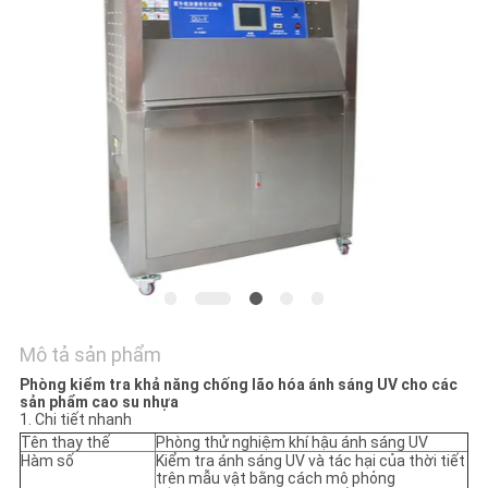
TÔI
TIN
TỨC
YÊU
CẦU
BÁO
GIÁ
Mô tả sản phẩm
SƠ
Phòng kiểm tra khả năng chống lão hóa ánh sáng UV cho các
ĐỒ
sản phẩm cao su nhựa
1. Chi tiết nhanh
TRANG
Tên thay thế
Phòng thử nghiệm khí hậu ánh sáng UV
Hàm số
Kiểm tra ánh sáng UV và tác hại của thời tiết
WEB
trên mẫu vật bằng cách mô phỏng