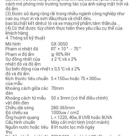
cách mô phỏng môi trường tương tác của ánh sáng mặt trời và
độ ẩm.
(3).Được sử dụng rộng rãi trong nhiều ngành công nghiệp như
cao su, mực in và sơn dầu;nhựa và chất dẻo,
bao bì;chất kết dính;ô tô và xe máy;mỹ phẩm;tâm thần;da....
(4).Có thể được tùy chỉnh thực hiện theo yêu cầu cụ thể của
khách hàng.
4. Thông số kỹ thuật
Mô hình
GX-3050
Phạm vi nhiệt độ
RT + 10 ° －70 °
Phạm vi độ ẩm
≧ 90% RH
Sự đồng nhất của
± 2 ℃ và ± 2%
nhiệt độ và độ ẩm
Sự biến động của nhiệt
± 0,5 ℃ và ± 2%
độ và độ ẩm
Kích thước tiêu chuẩn
5 × 150㎜ hoặc 75 × 300㎜
của mẫu
Khoảng cách giữa các
70mm
đèn
Khoảng cách từ mẫu
50 ± 3mm (có thể điều chỉnh)
vật đến đèn
Chiều dài sóng
280-365mm
Độ chiếu xạ
1000uw / ​​cm2
Ống huỳnh quang
L = 1220, 40w, 8 UVB hoặc 8UVA
Cấu hình chuẩn
Máy cắt một hình (một mảnh)
Nguồn nước hoặc tiêu
8 lít nước lọc mỗi ngày
thụ