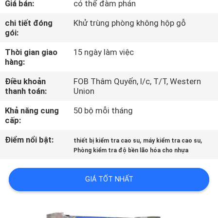
Giá bán:
có thể đàm phán
THAM
QUAN
chi tiết đóng
Khử trùng phòng không hộp gỗ
gói:
NHÀ
Thời gian giao
15 ngày làm việc
MÁY
hàng:
Điều khoản
FOB Thâm Quyến, l/c, T/T, Western
KIỂM
thanh toán:
Union
SOÁT
Khả năng cung
50 bộ mỗi tháng
CHẤT
cấp:
LƯỢNG
Điểm nổi bật:
,
,
thiết bị kiểm tra cao su
máy kiểm tra cao su
Phòng kiểm tra độ bền lão hóa cho nhựa
LIÊN
GIÁ TỐT NHẤT
HỆ
CHÚNG