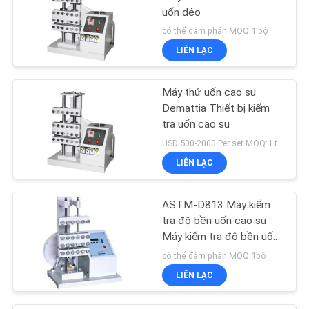
uốn dẻo
có thể đàm phán MOQ:1 bộ
LIÊN LẠC
Máy thử uốn cao su
Demattia Thiết bị kiểm
tra uốn cao su
USD 500-2000 Per set MOQ:1 tập
LIÊN LẠC
ASTM-D813 Máy kiểm
tra độ bền uốn cao su
Máy kiểm tra độ bền uốn
cao su
có thể đàm phán MOQ:1bộ
LIÊN LẠC