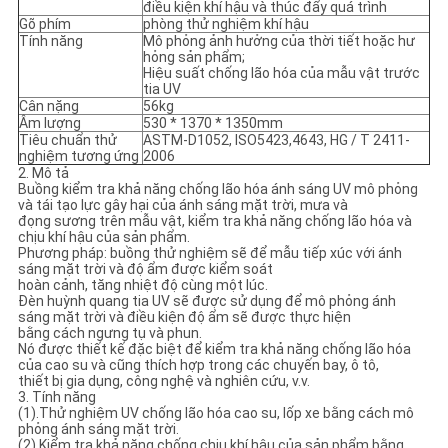
điều kiện khí hậu và thúc đẩy quá trình
Gõ phím
phòng thử nghiệm khí hậu
Tính năng
Mô phỏng ảnh hưởng của thời tiết hoặc hư
PRIVACY
hỏng sản phẩm;
Hiệu suất chống lão hóa của mẫu vật trước
POLICY
tia UV
Cân nặng
56kg
Âm lượng
530 * 1370 * 1350mm
Tiêu chuẩn thử
ASTM-D1052, ISO5423,4643, HG / T 2411-
nghiệm tương ứng
2006
2. Mô tả
Buồng kiểm tra khả năng chống lão hóa ánh sáng UV mô phỏng
và tái tạo lực gây hại của ánh sáng mặt trời, mưa và
đọng sương trên mẫu vật, kiểm tra khả năng chống lão hóa và
chịu khí hậu của sản phẩm.
Phương pháp: buồng thử nghiệm sẽ để mẫu tiếp xúc với ánh
sáng mặt trời và độ ẩm được kiểm soát
hoàn cảnh, tăng nhiệt độ cùng một lúc.
Đèn huỳnh quang tia UV sẽ được sử dụng để mô phỏng ánh
sáng mặt trời và điều kiện độ ẩm sẽ được thực hiện
bằng cách ngưng tụ và phun.
Nó được thiết kế đặc biệt để kiểm tra khả năng chống lão hóa
của cao su và cũng thích hợp trong các chuyến bay, ô tô,
thiết bị gia dụng, công nghệ và nghiên cứu, v.v.
3. Tính năng
(1).Thử nghiệm UV chống lão hóa cao su, lốp xe bằng cách mô
phỏng ánh sáng mặt trời.
(2).Kiểm tra khả năng chống chịu khí hậu của sản phẩm bằng