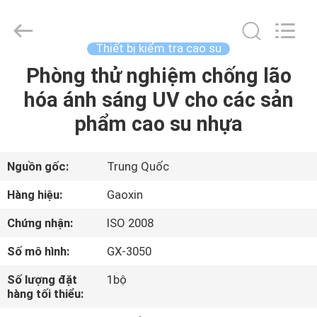
Gaoxin
Testing
Equipment
Co.,
Ltd.，.
Thiết bị kiểm tra cao su
All
Rights
Reserved.
Phòng thử nghiệm chống lão
TRANG
Developed
by
hóa ánh sáng UV cho các sản
CHỦ
ECER
phẩm cao su nhựa
CÁC
SẢN
Nguồn gốc:
Trung Quốc
PHẨM
Hàng hiệu:
Gaoxin
Chứng nhận:
ISO 2008
VỀ
Số mô hình:
GX-3050
CHÚNG
Số lượng đặt
1bộ
TÔI
hàng tối thiểu: