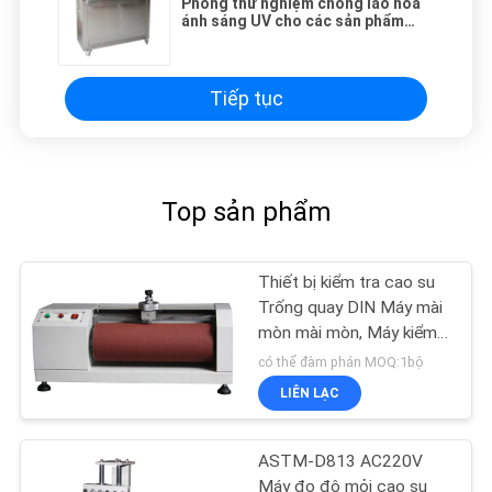
Phòng thử nghiệm chống lão hóa
ánh sáng UV cho các sản phẩm
cao su nhựa
Tiếp tục
Top sản phẩm
Thiết bị kiểm tra cao su
Trống quay DIN Máy mài
mòn mài mòn, Máy kiểm
tra độ mài mòn
có thể đàm phán MOQ:1bộ
LIÊN LẠC
ASTM-D813 AC220V
Máy đo độ mỏi cao su