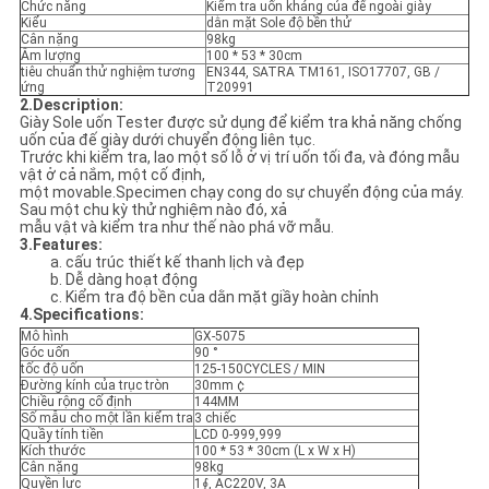
Chức năng
Kiểm tra uốn kháng của đế ngoài giày
Kiểu
dằn mặt Sole độ bền thử
Cân nặng
98kg
PRIVACY
Âm lượng
100 * 53 * 30cm
tiêu chuẩn thử nghiệm tương
EN344, SATRA TM161, ISO17707, GB /
POLICY
ứng
T20991
2.Description:
Giày Sole uốn Tester được sử dụng để kiểm tra khả năng chống
uốn của đế giày dưới chuyển động liên tục.
Trước khi kiểm tra, lao một số lỗ ở vị trí uốn tối đa, và đóng mẫu
vật ở cả nắm, một cố định,
một movable.Specimen chạy cong do sự chuyển động của máy.
Sau một chu kỳ thử nghiệm nào đó, xả
mẫu vật và kiểm tra như thế nào phá vỡ mẫu.
3.Features:
a. cấu trúc thiết kế thanh lịch và đẹp
b. Dễ dàng hoạt động
c. Kiểm tra độ bền của dằn mặt giầy hoàn chỉnh
4.Specifications:
Mô hình
GX-5075
Góc uốn
90 °
tốc độ uốn
125-150CYCLES / MIN
Đường kính của trục tròn
30mm ¢
Chiều rộng cố định
144MM
Số mẫu cho một lần kiểm tra
3 chiếc
Quầy tính tiền
LCD 0-999,999
Kích thước
100 * 53 * 30cm (L x W x H)
Cân nặng
98kg
Quyền lực
1∮, AC220V, 3A