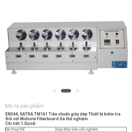
TÔI
TIN
TỨC
YÊU
CẦU
BÁO
GIÁ
SƠ
Mô tả sản phẩm
ĐỒ
EN344, SATRA TM161 Tiêu chuẩn giày dép Thiết bị kiểm tra
TRANG
Đối với Midsole Fiberboard Gá thử nghiệm
Chi tiết 1.Quick:
WEB
tên thay thế
Giày Máy Sole uốn nghiệm