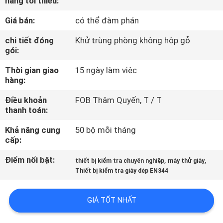
hàng tối thiểu:
THAM
Giá bán:
có thể đàm phán
QUAN
NHÀ
chi tiết đóng
Khử trùng phòng không hộp gỗ
gói:
MÁY
Thời gian giao
15 ngày làm việc
hàng:
KIỂM
Điều khoản
FOB Thâm Quyến, T / T
SOÁT
thanh toán:
CHẤT
Khả năng cung
50 bộ mỗi tháng
LƯỢNG
cấp:
Điểm nổi bật:
,
,
thiết bị kiểm tra chuyên nghiệp
máy thử giày
LIÊN
Thiết bị kiểm tra giày dép EN344
HỆ
GIÁ TỐT NHẤT
CHÚNG