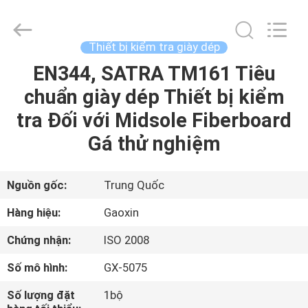
Gaoxin
Testing
Equipment
Co.,
Ltd.，.
Thiết bị kiểm tra giày dép
All
Rights
Reserved.
EN344, SATRA TM161 Tiêu
TRANG
Developed
by
chuẩn giày dép Thiết bị kiểm
CHỦ
ECER
tra Đối với Midsole Fiberboard
CÁC
Gá thử nghiệm
SẢN
PHẨM
Nguồn gốc:
Trung Quốc
Hàng hiệu:
Gaoxin
VỀ
Chứng nhận:
ISO 2008
CHÚNG
Số mô hình:
GX-5075
TÔI
Số lượng đặt
1bộ