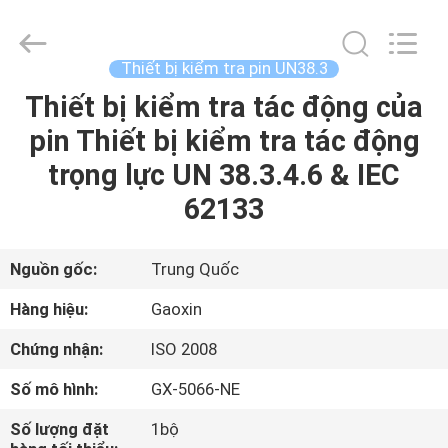
Testing
Equipment
Co.,
Ltd.，.
All
Thiết bị kiểm tra pin UN38.3
Rights
Reserved.
Thiết bị kiểm tra tác động của
TRANG
Developed
by
ECER
pin Thiết bị kiểm tra tác động
CHỦ
trọng lực UN 38.3.4.6 & IEC
CÁC
62133
SẢN
PHẨM
Nguồn gốc:
Trung Quốc
Hàng hiệu:
Gaoxin
VỀ
Chứng nhận:
ISO 2008
CHÚNG
Số mô hình:
GX-5066-NE
TÔI
Số lượng đặt
1bộ