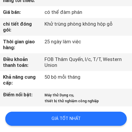
hàng tối thiểu:
THAM
Giá bán:
có thể đàm phán
QUAN
NHÀ
chi tiết đóng
Khử trùng phòng không hộp gỗ
gói:
MÁY
Thời gian giao
25 ngày làm việc
hàng:
KIỂM
Điều khoản
FOB Thâm Quyến, l/c, T/T, Western
SOÁT
thanh toán:
Union
CHẤT
Khả năng cung
50 bộ mỗi tháng
LƯỢNG
cấp:
Điểm nổi bật:
,
Máy thử Dụng cụ
LIÊN
thiết bị thử nghiệm công nghiệp
HỆ
GIÁ TỐT NHẤT
CHÚNG