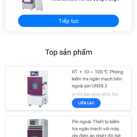
lực UN 38.3.4.6 & IEC 62133
Tiếp tục
Top sản phẩm
RT + 10 ~ 100 ℃ Phòng
kiểm tra ngắn mạch bên
ngoài pin UN38.3
có thể đàm phán MOQ:1bộ
LIÊN LẠC
Pin ngoài Thiết bị kiểm
tra ngắn mạch với máy
ghi điện áp nhiệt độ hiện