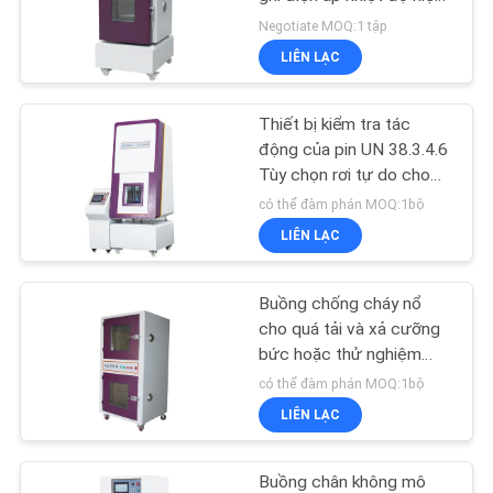
tại
Negotiate MOQ:1 tập
LIÊN LẠC
Thiết bị kiểm tra tác
động của pin UN 38.3.4.6
Tùy chọn rơi tự do cho
pin Lithium
có thể đàm phán MOQ:1bộ
LIÊN LẠC
Buồng chống cháy nổ
cho quá tải và xả cưỡng
bức hoặc thử nghiệm
bình áp lực cao
có thể đàm phán MOQ:1bộ
UN38.3.4.7 & 8
LIÊN LẠC
Buồng chân không mô