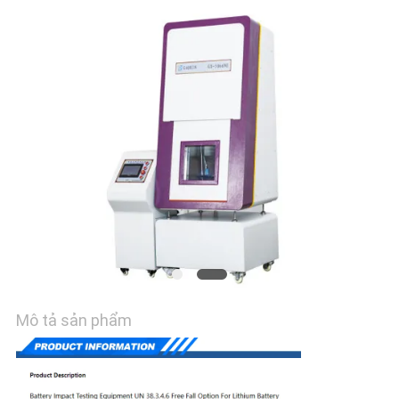
TÔI
TIN
TỨC
YÊU
CẦU
BÁO
GIÁ
SƠ
Mô tả sản phẩm
ĐỒ
TRANG
WEB