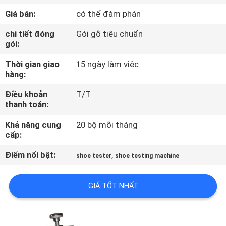
THAM
Giá bán:
có thể đàm phán
QUAN
chi tiết đóng
Gói gỗ tiêu chuẩn
NHÀ
gói:
MÁY
Thời gian giao
15 ngày làm việc
hàng:
KIỂM
Điều khoản
T/T
thanh toán:
SOÁT
CHẤT
Khả năng cung
20 bộ mỗi tháng
cấp:
LƯỢNG
Điểm nổi bật:
,
shoe tester
shoe testing machine
LIÊN
GIÁ TỐT NHẤT
HỆ
CHÚNG