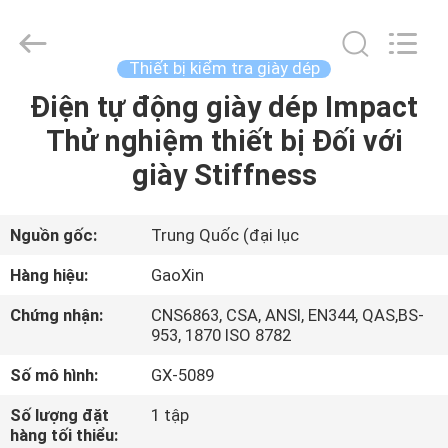
Equipment
Co.,
Ltd.，.
All
Rights
Thiết bị kiểm tra giày dép
Reserved.
Developed
Điện tự động giày dép Impact
TRANG
by
ECER
Thử nghiệm thiết bị Đối với
CHỦ
giày Stiffness
CÁC
SẢN
Nguồn gốc:
Trung Quốc (đại lục
PHẨM
Hàng hiệu:
GaoXin
Chứng nhận:
CNS6863, CSA, ANSI, EN344, QAS,BS-
VỀ
953, 1870 ISO 8782
CHÚNG
Số mô hình:
GX-5089
TÔI
Số lượng đặt
1 tập
hàng tối thiểu: