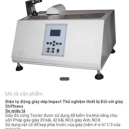
TÔI
TIN
TỨC
YÊU
CẦU
BÁO
GIÁ
Mô tả sản phẩm
SƠ
Điện tự động giày dép Impact Thử nghiệm thiết bị Đối với giày
ĐỒ
Stiffness
Sự miêu tả
TRANG
Giày độ cứng Tester được sử dụng để kiểm tra khả năng chịu
uốn Pháp giày giày 39 bãi, 42 bãi, NO.6 giày Anh, NO.8.
WEB
Sử dụng vật cố để kẹp phía trước của giày (nằm ở vị trí 1/3 của