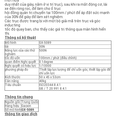
một nửa
duy nhất của giày, nằm ở vị trí trục), sau khi ra mắt động cơ, lái
xe đến ròng rọc, để làm cho ổ trục
PRIVACY
hội đồng quản trị chuyển tại 100mm / phút để áp đặt sức mạnh
của 30N để giày để làm xét nghiệm.
POLICY
Các trục được trang bị với một bộ giải mã trên trục và góc
inducting
tốc độ quay ban, cho thấy các giá trị thông qua màn hình hiển
thị.
Thông số kỹ thuật
Mô hình
GX-5089
tải
30N
Năng lực của các thử
500N
nghiệm
tốc độ uốn
100mm / phút (điều chỉnh)
quan điểm Nghị quyết
0.1degree
Nghị quyết có hiệu lực
1/10000
phương pháp đo
Thiết lập lực lượng để chỉ uốn góc, thiết lập góc để
chỉ uốn lực
Kích thước
50 x 45 x 53cm
Cân nặng
40kg
Tiêu chuẩn
ISO20344 8.4.1
GB / T 20.991 8.4.1
Thông tin chung
Nguồn gốc
Trung Quốc
Hàng hiệu
Gaoxin
Số mô hình
GX-5089
thông tin giao dịch