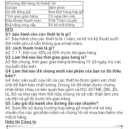
Số lượng đặt hàng tối thiểu
1 bộ
Giá bán
đàm phán
chi tiết đóng gói
Non-khử trùng hộp gỗ
Thời gian giao hàng
15 ngày làm việc
Điều khoản thanh toán
FOB Thâm Quyến
Khả năng cung cấp
50 bộ mỗi tháng
RFQ
Q1: bảo hành cho các thiết bị là gì?
A1: Bảo hành cho các thiết bị là 1 năm, và hỗ trợ kỹ thuật suốt
đời miễn phí có sẵn thông qua email video.
Q2: cách thanh toán là gì?
A2: T / T; Đặt cọc 50% và 50% trước khi giao hàng.
Q3: Làm thế nào lâu thời gian giao hàng là?
A3: Nói chung, thời gian giao hàng là khoảng 15-20 ngày, trừ các
tùy biến đặc biệt.
Q4: Làm thế nào để chứng minh sản phẩm của bạn có đủ điều
kiện?
A4: Việc sản xuất của tất cả các thiết bị được giám sát chặt
chẽ để đảm bảo chất lượng. Chúng tôi đã nhận được chứng
nhận khác nhau có liên quan bao gồm cả ISO, ASTME, DIN, JIS,
UL, BS và như vậy. Hơn thế nữa, chúng tôi sẽ cẩn thận làm cho
cài đặt và gỡ lỗi trước khi giao hàng.
Q5: Liệu gói đủ mạnh cho đường dài vận chuyển?
A5: Sure.We sử dụng trường hợp bằng gỗ mạnh mẽ và tiêu
chuẩn cho các gói phần mềm và chúng tôi sẽ mua bảo hiểm cho
mỗi lô hàng.
Hiển thị Công ty