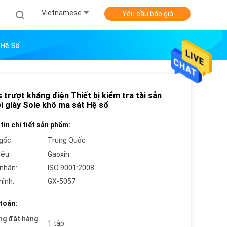
Vietnamese
Yêu cầu báo giá
 Hệ Số
trượt kháng điện Thiết bị kiểm tra tài sản
i giày Sole khô ma sát Hệ số
tin chi tiết sản phẩm:
gốc:
Trung Quốc
iệu:
Gaoxin
nhận:
ISO 9001:2008
hình:
GX-5057
toán:
ng đặt hàng
1 tập