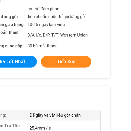
ểu:
:
có thể đàm phán
t đóng gói:
tiêu chuẩn quốc tế gói bằng gỗ
an giao hàng:
10-15 ngày làm việc
hoản thanh
D/A, l/c, D/P, T/T, Western Union,
ng cung cấp:
30 bộ mỗi tháng
Giá Tốt Nhất
Tiếp Xúc
ng:
Đế giày và vật liệu gót chân
ểm Tra Tốc
25.4mm / s