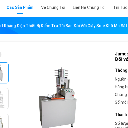
Các Sản Phẩm
Về Chúng Tôi
Liên Hệ Chúng Tôi
Tin Tức
 Kháng Điện Thiết Bị Kiểm Tra Tài Sản Đối Với Giày Sole Khô Ma Sát
James 
Đối vớ
Thông 
Nguồn 
Hàng h
Chứng 
Số mô 
Thanh 
Số lượ