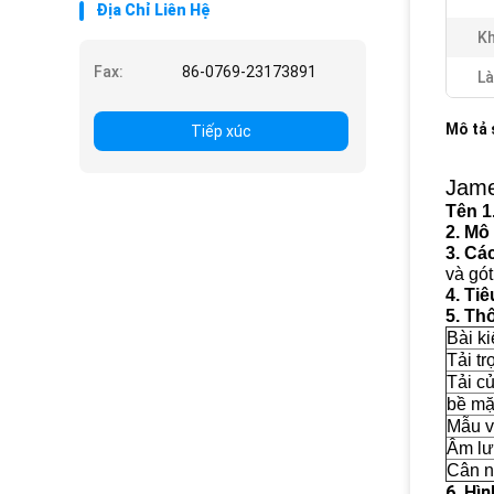
Địa Chỉ Liên Hệ
Kh
Fax:
86-0769-23173891
Là
Mô tả
Tiếp xúc
Jame
Tên 1
2. Mô
3. Cá
và gót
4. Ti
5. Th
Bài ki
Tải t
Tải c
bề mặ
Mẫu v
Âm l
Cân 
6. Hìn