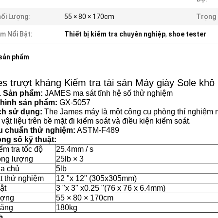
ối Lượng:
55 × 80 × 170cm
Trọng 
m Nổi Bật:
Thiết bị kiểm tra chuyên nghiệp
,
shoe tester
 sản phẩm
s trượt kháng Kiểm tra tài sản Máy giày Sole khô
. Sản
phẩm:
JAMES ma sát tĩnh hệ số thử nghiệm
 hình sản
phẩm:
GX-5057
ch sử
dụng:
The James máy là một công cụ phòng thí nghiệm n
 vật liệu trên bề mặt đi kiểm soát và điều kiện kiểm soát.
êu chuẩn thử
nghiệm:
ASTM-F489
ông số kỹ
thuật:
ểm tra tốc độ
25.4mm / s
rọng lượng
25lb × 3
ủa chủ
5lb
t thử nghiệm
12 "x 12" (305x305mm)
ật
3 "x 3" x0.25 "(76 x 76 x 6.4mm)
ượng
55 × 80 × 170cm
nặng
180kg
h