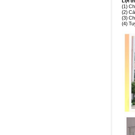
Lợi t
(1) Ch
(2) C
(3) C
(4) Tu