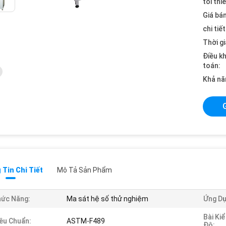
tối thi
Giá bán
chi tiế
Thời gi
Điều k
toán:
Khả nă
Tin Chi Tiết
Mô Tả Sản Phẩm
ức Năng:
Ma sát hệ số thử nghiệm
Ứng Dụ
Bài Ki
êu Chuẩn:
ASTM-F489
Độ: