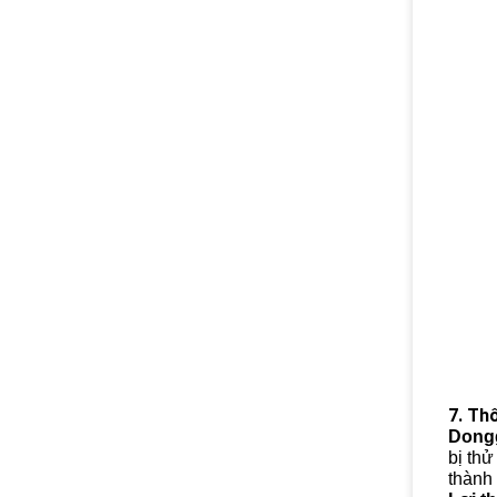
7. Th
Dongg
bị th
thành