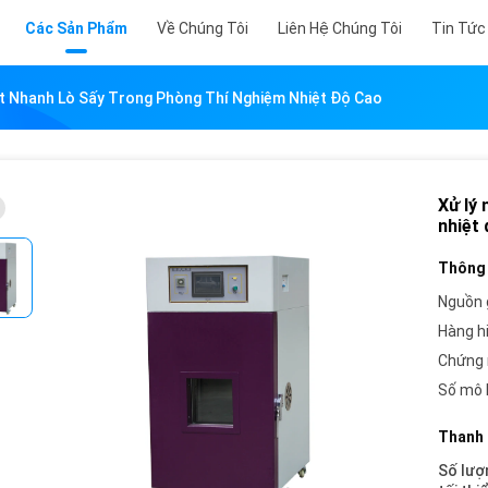
Các Sản Phẩm
Về Chúng Tôi
Liên Hệ Chúng Tôi
Tin Tức
ệt Nhanh Lò Sấy Trong Phòng Thí Nghiệm Nhiệt Độ Cao
Xử lý
nhiệt
Thông 
Nguồn 
Hàng h
Chứng 
Số mô 
Thanh 
Số lượ