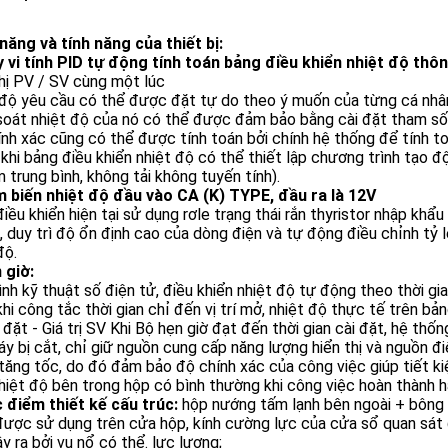
năng và tính năng của thiết bị:
y vi tính PID tự động tính toán bảng điều khiển nhiệt độ thô
hị PV / SV cùng một lúc
 độ yêu cầu có thể được đặt tự do theo ý muốn của từng cá nhâ
soát nhiệt độ của nó có thể được đảm bảo bằng cài đặt tham số
nh xác cũng có thể được tính toán bởi chính hệ thống để tính t
khi bảng điều khiển nhiệt độ có thể thiết lập chương trình tạo đ
 trung bình, không tải không tuyến tính).
m biến nhiệt độ đầu vào CA (K) TYPE, đầu ra là 12V
điều khiển hiện tại sử dụng rơle trạng thái rắn thyristor nhập kh
a, duy trì độ ổn định cao của dòng điện và tự động điều chỉnh tỷ 
độ.
 giờ:
nh kỹ thuật số điện tử, điều khiển nhiệt độ tự động theo thời gia
khi công tắc thời gian chỉ đến vị trí mở, nhiệt độ thực tế trên bản
 đặt - Giá trị SV Khi Bộ hẹn giờ đạt đến thời gian cài đặt, hệ t
y bị cắt, chỉ giữ nguồn cung cấp năng lượng hiển thị và nguồn đi
ăng tốc, do đó đảm bảo độ chính xác của công việc giúp tiết kiệ
iệt độ bên trong hộp có bình thường khi công việc hoàn thành h
c điểm thiết kế cấu trúc:
hộp nướng tấm lạnh bên ngoài + bông c
ược sử dụng trên cửa hộp, kính cường lực của cửa sổ quan sát đ
y ra bởi vụ nổ có thể. lực lượng;