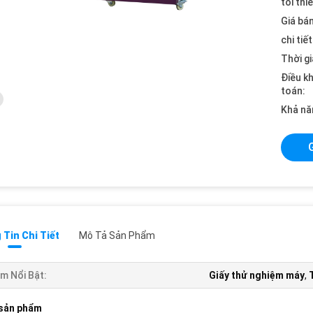
tối thi
Giá bán
chi tiế
Thời gi
Điều k
toán:
Khả nă
Tin Chi Tiết
Mô Tả Sản Phẩm
m Nổi Bật:
Giấy thử nghiệm máy
,
 sản phẩm