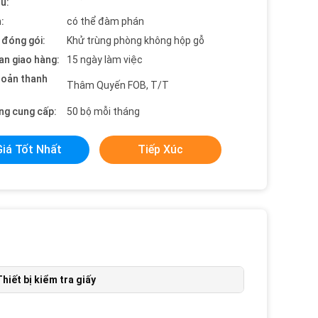
ểu:
:
có thể đàm phán
t đóng gói:
Khử trùng phòng không hộp gỗ
an giao hàng:
15 ngày làm việc
hoản thanh
Thâm Quyến FOB, T/T
ng cung cấp:
50 bộ mỗi tháng
Giá Tốt Nhất
Tiếp Xúc
Thiết bị kiểm tra giấy