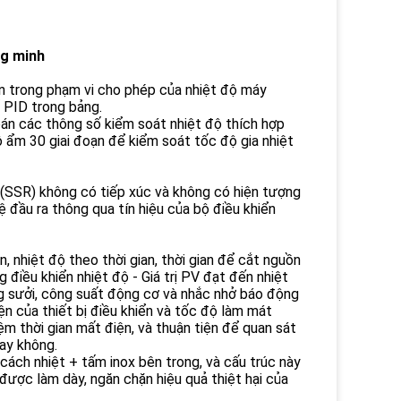
ng minh
n trong phạm vi cho phép của nhiệt độ máy
 PID trong bảng.
oán các thông số kiểm soát nhiệt độ thích hợp
ộ ẩm 30 giai đoạn để kiểm soát tốc độ gia nhiệt
ẩu (SSR) không có tiếp xúc và không có hiện tượng
lệ đầu ra thông qua tín hiệu của bộ điều khiển
n, nhiệt độ theo thời gian, thời gian để cắt nguồn
g điều khiển nhiệt độ - Giá trị PV đạt đến nhiệt
hống sưởi, công suất động cơ và nhắc nhở báo động
ện của thiết bị điều khiển và tốc độ làm mát
m thời gian mất điện, và thuận tiện để quan sát
ay không.
ách nhiệt + tấm inox bên trong, và cấu trúc này
ược làm dày, ngăn chặn hiệu quả thiệt hại của