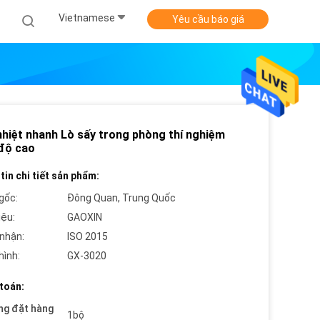
Vietnamese
Yêu cầu báo giá
 nhiệt nhanh Lò sấy trong phòng thí nghiệm
 độ cao
tin chi tiết sản phẩm:
gốc:
Đông Quan, Trung Quốc
iệu:
GAOXIN
nhận:
ISO 2015
hình:
GX-3020
toán:
ng đặt hàng
1bộ