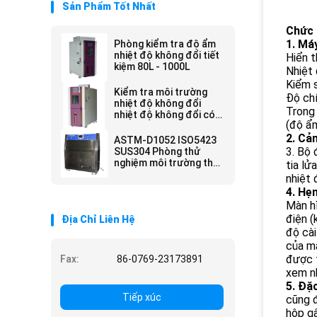
Sản Phẩm Tốt Nhất
Chức 
1. Má
Phòng kiểm tra độ ẩm
nhiệt độ không đổi tiết
Hiển t
kiệm 80L - 1000L
Nhiệt
Kiểm 
Kiểm tra môi trường
Độ chí
nhiệt độ không đổi
Trong 
nhiệt độ không đổi có
(độ ẩm
thể lập trình Kiểm tra
môi trường
2. Cả
ASTM-D1052 ISO5423
3. Bộ 
SUS304 Phòng thử
nghiệm môi trường thời
tia lử
tiết UV
nhiệt 
4. Hẹn
Màn hì
điện (
Địa Chỉ Liên Hệ
độ cài
của má
được t
Fax:
86-0769-23173891
xem nh
5. Đặ
Tiếp xúc
cũng đ
hộp gâ