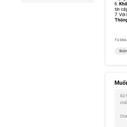
6.
Khó
tin cậy
7. Với
Thông
Từ khó
Buồn
Muốn
Xử 
chất
Chờ