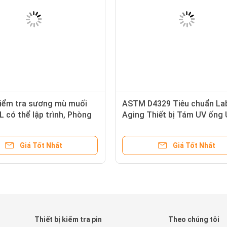
iểm tra sương mù muối
ASTM D4329 Tiêu chuẩn La
 có thể lập trình, Phòng
Aging Thiết bị Tám UV ống 
a ăn mòn do phun muối
hóa thử nghiệm Phòng Môi 
UV Đẩy mạnh kiểm tra Phò
Giá Tốt Nhất
Giá Tốt Nhất
i
Thiết bị kiểm tra pin
Theo chúng tôi